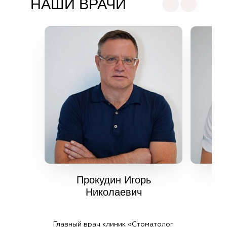
НАШИ ВРАЧИ
Прокудин Игорь
Т
Николаевич
Главный врач клиник «Стоматолог
Вра