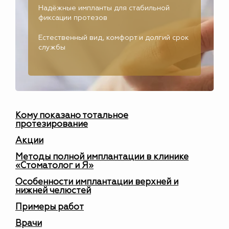
Надёжные импланты для стабильной
фиксации протезов
Естественный вид, комфорт и долгий срок
службы
Кому показано тотальное
протезирование
Акции
Методы полной имплантации в клинике
«Стоматолог и Я»
Особенности имплантации верхней и
нижней челюстей
Примеры работ
Врачи