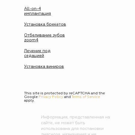
All-on-4
имплантация
Установка брекетов
Отбеливание зубов
zoom4
Лечение под
седацией
Установка виниров
This site is protected by reCAPTCHA and the
Google
Privacy Policy
and
Terms of Service
apply.
Информация, представленная на
сайте, не может быть
использована для постановки
диагноза, назначения и не