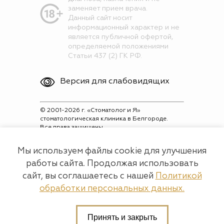
заменяет прием врача.
Данный сайт носит
информационный характер и не
является публичной офертой,
определяемой положениями
Статьи 437 (2) ГК РФ.
Версия для слабовидящих
© 2001-2026 г. «Стоматолог и Я»
стоматологическая клиника в Белгороде.
Все права защищены.
Лицензия на осуществление
Мы используем файлы cookie для улучшения
медицинской деятельности № Л041-
работы сайта. Продолжая использовать
01154-31/00312681 ООО "Стоматолог и Я"
сайт, вы соглашаетесь с нашей
Политикой
ОГРН: 1053100526940
обработки персональных данных.
Разработка и продвижение
Принять и закрыть