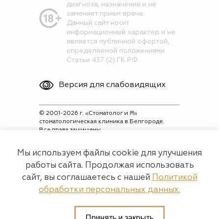
диагноза, назначения и не
заменяет прием врача.
Данный сайт носит
информационный характер и не
является публичной офертой,
определяемой положениями
Статьи 437 (2) ГК РФ.
Версия для слабовидящих
© 2001-2026 г. «Стоматолог и Я»
стоматологическая клиника в Белгороде.
Все права защищены.
Лицензия на осуществление
Мы используем файлы cookie для улучшения
медицинской деятельности № Л041-
работы сайта. Продолжая использовать
01154-31/00312681 ООО "Стоматолог и Я"
сайт, вы соглашаетесь с нашей
Политикой
ОГРН: 1053100526940
обработки персональных данных.
Разработка и продвижение
Принять и закрыть