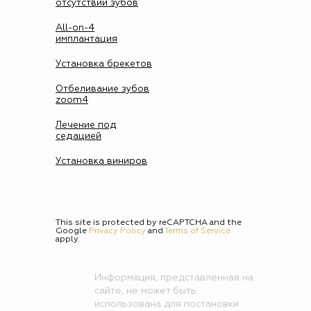
отсутствии зубов
All-on-4
имплантация
Установка брекетов
Отбеливание зубов
zoom4
Лечение под
седацией
Установка виниров
This site is protected by reCAPTCHA and the
Google
Privacy Policy
and
Terms of Service
apply.
Информация, представленная на
сайте, не может быть
использована для постановки